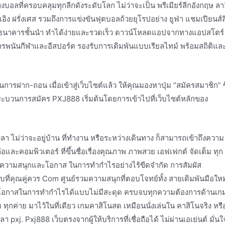
อลที่ครอบคลุมทุกลีกดังระดับโลก ไม่ว่าจะเป็น พรีเมียร์ลีกอังกฤษ ลา
กเอิง ฝรั่งเศส รวมถึงการแข่งขันฟุตบอลถ้วยยุโรปอย่าง ยูฟ่า แชมเปียนส์ล
และธนาคารชั้นนำ ทำได้ง่ายและรวดเร็ว ดาวน์โหลดแอปจากทางแอปสโตร์
การพนันกีฬาและอีสปอร์ต รองรับการเดิมพันแบบเรียลไทม์ พร้อมสถิติแล
ในการฝาก-ถอน เมื่อเข้าสู่เว็บไซต์แล้ว ให้คุณมองหาปุ่ม “สมัครสมาชิก” ซ
้นกระบวนการสมัคร PXJ888 เริ่มต้นโดยการเข้าไปที่เว็บไซต์หลักของ
กเวลา ไม่ว่าจะอยู่บ้าน ที่ทำงาน หรือระหว่างเดินทาง ก็สามารถเข้าถึงความ
อถือและคอมพิวเตอร์ ที่ขึ้นชื่อเรื่องคุณภาพ ภาพสวย เอฟเฟกต์ จัดเต็ม ทุก
ทั้งความสนุกและโอกาส ในการทำกำไรอย่างไร้ขีดจำกัด การสัมผัส
ที่คุณคู่ควร Com ศูนย์รวมความสนุกที่ตอบโจทย์ทั้ง สายเดิมพันมือใหม
และโอกาสในการทำกำไรได้แบบไม่มีสะดุด ครบจบทุกความต้องการด้านเก
ุกค่าย มาไว้ในที่เดียว เกมคาสิโนสด เหมือนนั่งเล่นใน คาสิโนจริง หรื
pxj. Pxj888 เว็บตรงจากผู้ให้บริการที่เชื่อถือได้ ไม่ผ่านเอเย่นต์ มั่นใ