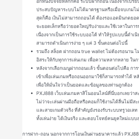
อีกหนึ่งปัจจัยหลักก็คือ ระบบฝากถอน เนื่องจากเปรีย
ประสบปัญหาระบบไม่ได้มาตรฐานหรือเมื่อจบเกมไม่สา
สุดก็คือ เงินไม่สามารถถอนได้ ต้องรอแอดมินกดยอด
จะยอดเล็กหรือว่ายอดใหญ่รับง่ายและใช้เวลาในการป
เนื่องจากเป็นการใช้ระบบออโต้ ทำให้รูปแบบนี้ดำเนินกา
สามารถดำเนินการง่าย ๆ แค่ 3 ขั้นตอนต่อไปนี้
รวมถึง สล็อต ฝากถอน true wallet ไม่ต้องรอนาน ไม่
อิสระให้กับทุกการเล่นเกม เพื่อความหลากหลาย ในก
หลังจากเลือกเมนูฝากถอนแล้ว ขั้นตอนต่อไปคือ การ
เข้าเพื่อเล่นเกมหรือถอนออกมาใช้ก็สามารถทำได้ 
เพื่อให้มั่นใจว่าเป็นยอดและข้อมูลของท่านถูกต้อง
PXJ888 เว็บเล่นเกมคาสิโนออนไลน์ที่นี่บอกเลยว่าสะดว
ไม่ว่าจะเล่นผ่านมือถือหรือคอมก็ใช้งานได้ลื่นไม่มี
และสายเกมตัวจริง ที่สำคัญยังรองรับระบบทรูวอเลท
ทั้งเล่นง่าย ได้เงินจริง และตอบโจทย์คนยุคใหม่แบบ
การฝาก-ถอน นอกจากการโอนเงินผ่านธนาคารแล้ว PXJ888 ย