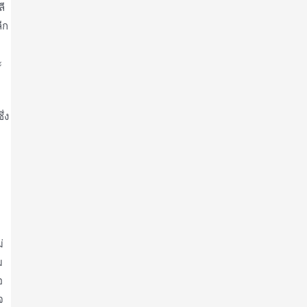
ลี
ีก
ะ
ึ่ง
่
ม
อ
จ