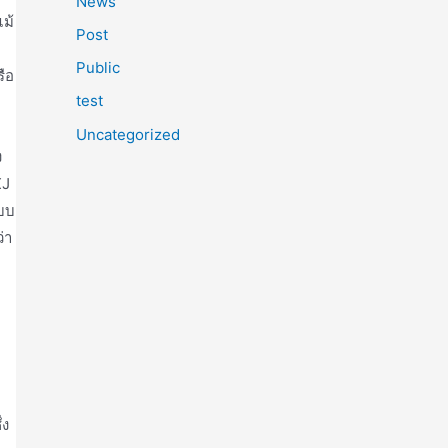
News
แม้
Post
Public
ือ
test
Uncategorized
ง
XJ
ะบบ
่า
่ง