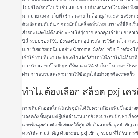
ไม่มีรีไดเร็กต์ไปเว็บอื่น และมีระบบป้องกันการโจมตีทางไซเ
มากมาย แต่หาเว็บที่ เข้าเล่นง่าย ไม่ล็อกยูส และจ่ายจริงทุ
ตัวเลือกอันดับต้น ๆ ของนักปั่นสล็อตทั่วไทย เพราะที่นี่คือเ
สำรอง และไม่ต้องพึ่ง VPN ให้ยุ่งยาก หากคุณกำลังมองหาเว็บค
ปีนี้ ระบบของ PXJ ยังรองรับทุกอุปกรณ์การใช้งาน ไม่ว่าจะ
เบราว์เซอร์ยอดนิยมอย่าง Chrome, Safari หรือ Firefox ได้
เข้าใช้งาน ทีมงานจะจัดเตรียมลิงก์สำรองให้ภายในไม่กี่นา
แนะนำ และแก้ไขปัญหาให้ตลอด 24 ชั่วโมง ไม่ว่าจะเป็นทาง
ผ่านการอบรมและสามารถให้ข้อมูลได้อย่างถูกต้องรวดเร็ว
ทำไมต้องเลือก สล็อต pxj เคร
การเดิมพันออนไลน์ในปัจจุบันได้รับความนิยมเพิ่มขึ้นอย่า
ปลอดภัยขั้นสูง แต่ผู้เล่นจำนวนมากยังคงประสบปัญหาเรื่อง
แฮ็คข้อมูลส่วนตัว ซึ่งส่งผลให้สูญเสียเงินและข้อมูลสำคัญ การ
ควรให้ความสำคัญ ด้วยระบบ pxj เข้า สู่ ระบบ ที่ได้รับการพั