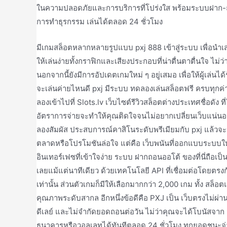
ในความปลอดภัยและการบริการที่โปร่งใส พร้อมระบบฝาก-ถอน
การทำธุรกรรม เล่นได้ตลอด 24 ชั่วโมง
มีเกมสล็อตหลากหลายรูปแบบ pxj 888 เข้าสู่ระบบ เพื่อนำเสน
ให้เล่นง่ายทั้งกราฟิกและเสียงประกอบที่น่าตื่นตาตื่นใจ ไม่
นอกจากนี้ยังมีการอัปเดตเกมใหม่ ๆ อยู่เสมอ เพื่อให้ผู้เล่นไ
จะเล่นค่ายไหนดี pxj มีระบบ ทดลองเล่นสล็อตฟรี ครบทุกค่า
ลองเข้าไปที่ Slots.lv เว็บไซต์รีวิวสล็อตต่างประเทศชื่อดัง
อัตราการจ่ายจะทำให้คุณติดใจจนไม่อยากเปลี่ยนเว็บแน่นอน 
ลองสัมผัส ประสบการณ์คาสิโนระดับพรีเมียมกับ pxj แล้วจะรู้
ตลาดหรือโปรโมชันล่อใจ แต่คือ เว็บพนันที่ออกแบบระบบให้เ
อินเทอร์เฟซที่เข้าใจง่าย ระบบ ฝากถอนออโต้ ของที่นี่ถือเป็
เลยแม้แต่นาทีเดียว ด้วยเทคโนโลยี API ที่เชื่อมต่อโดยตร
เท่านั้น ส่วนตัวเกมก็มีให้เลือกมากกว่า 2,000 เกม ทั้ง สล็
คุณภาพระดับสากล อีกหนึ่งข้อดีคือ PXJ เป็น เว็บตรงไม่ผ่า
ดีเลย์ และไม่จำกัดยอดถอนต่อวัน ไม่ว่าคุณจะได้โบนัสจาก 
ธนาคารหรือวอลเลทได้ทันทีตลอด 24 ชั่วโมง ทุกยอดชนะจ่ายจริ