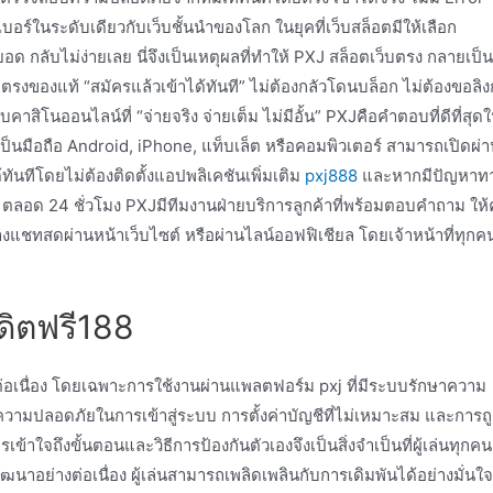
บอร์ในระดับเดียวกับเว็บชั้นนำของโลก ในยุคที่เว็บสล็อตมีให้เลือก
กยอด กลับไม่ง่ายเลย นี่จึงเป็นเหตุผลที่ทำให้ PXJ สล็อตเว็บตรง กลายเป็น
ว็บตรงของแท้ “สมัครแล้วเข้าได้ทันที” ไม่ต้องกลัวโดนบล็อก ไม่ต้องขอลิงก
าสิโนออนไลน์ที่ “จ่ายจริง จ่ายเต็ม ไม่มีอั้น” PXJคือคำตอบที่ดีที่สุด
เป็นมือถือ Android, iPhone, แท็บเล็ต หรือคอมพิวเตอร์ สามารถเปิดผ่
ทันทีโดยไม่ต้องติดตั้งแอปพลิเคชันเพิ่มเติม
pxj888
และหากมีปัญหาท
ที ตลอด 24 ชั่วโมง PXJมีทีมงานฝ่ายบริการลูกค้าที่พร้อมตอบคำถาม ให
แชทสดผ่านหน้าเว็บไซต์ หรือผ่านไลน์ออฟฟิเชียล โดยเจ้าหน้าที่ทุกค
ดิตฟรี188
งต่อเนื่อง โดยเฉพาะการใช้งานผ่านแพลตฟอร์ม pxj ที่มีระบบรักษาความ
ความปลอดภัยในการเข้าสู่ระบบ การตั้งค่าบัญชีที่ไม่เหมาะสม และการถ
เข้าใจถึงขั้นตอนและวิธีการป้องกันตัวเองจึงเป็นสิ่งจำเป็นที่ผู้เล่นทุกคน
ฒนาอย่างต่อเนื่อง ผู้เล่นสามารถเพลิดเพลินกับการเดิมพันได้อย่างมั่นใจ