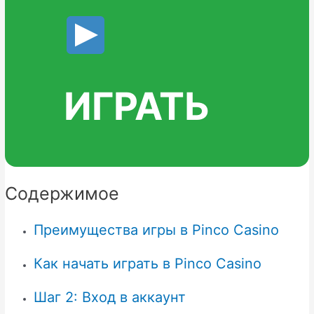
ИГРАТЬ
Содержимое
Преимущества игры в Pinco Casino
Как начать играть в Pinco Casino
Шаг 2: Вход в аккаунт