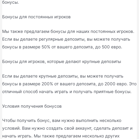
бонусы.
Бонусы для постоянных игроков
Мы также предлагаем бонусы для наших постоянных игроков.
Если вы делаете регулярные депозиты, вы можете получать
бонусы в размере 50% от вашего депозита, до 500 евро.
Бонусы для игроков, которые делают крупные депозиты
Если вы делаете крупные депозиты, вы можете получать
бонусы в размере 200% от вашего депозита, до 2000 евро. Это
отличный способ начать играть и получать приятные бонусы.
Условия получения бонусов
Чтобы получить бонус, вам нужно выполнить несколько
условий. Вам нужно создать свой аккаунт, сделать депозит и
начать играть. Мы также предлагаем несколько других