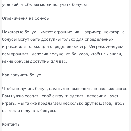
условий, чтобы вы могли получать бонусы.
Ограничения на бонусы
Некоторые бонусы имеют ограничения. Например, некоторые
бонусы могут быть доступны только для определенных
игроков или только для определенных игр. Мы рекомендуем
вам прочитать условия получения бонусов, чтобы вы знали,
какие бонусы доступны для вас.
Как получить бонусы
Чтобы получить бонус, вам нужно выполнить несколько шагов.
Вам нужно создать свой аккаунт, сделать депозит и начать
играть. Мы также предлагаем несколько других шагов, чтобы
вы могли получать бонусы.
Контакты