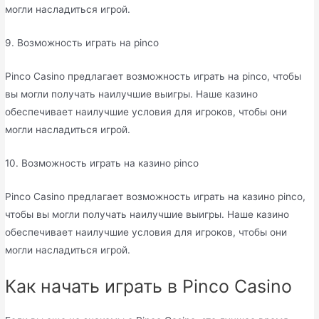
могли насладиться игрой.
9. Возможность играть на pinco
Pinco Casino предлагает возможность играть на pinco, чтобы
вы могли получать наилучшие выигры. Наше казино
обеспечивает наилучшие условия для игроков, чтобы они
могли насладиться игрой.
10. Возможность играть на казино pinco
Pinco Casino предлагает возможность играть на казино pinco,
чтобы вы могли получать наилучшие выигры. Наше казино
обеспечивает наилучшие условия для игроков, чтобы они
могли насладиться игрой.
Как начать играть в Pinco Casino