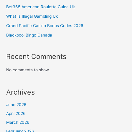
Bet365 American Roulette Guide Uk
What Is Illegal Gambling Uk
Grand Pacific Casino Bonus Codes 2026
Blackpool Bingo Canada
Recent Comments
No comments to show.
Archives
June 2026
April 2026
March 2026
February 2026