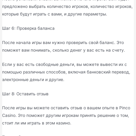
предложено выбрать количество игроков, количество игроков,
которые будут играть с вами, и другие параметры.
Шаг 6: Проверка баланса
После начала игры вам нужно проверить свой баланс. Это
поможет вам понимать, сколько денег у вас есть на счету.
Если у вас есть свободные деньги, вы можете вывести их с
помощью различных способов, включая банковский перевод,
электронные деньги и другие.
Шаг 8: Оставить отзыв
После игры вы можете оставить отзыв о вашем опыте в Pinco
Casino. Это поможет другим игрокам принять решение о том,
стоит ли им играть в этом казино.