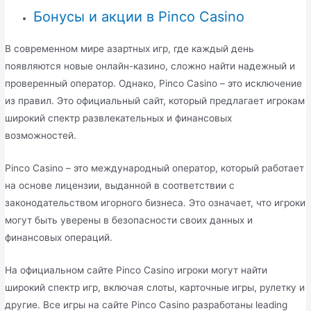
Бонусы и акции в Pinco Casino
В современном мире азартных игр, где каждый день
появляются новые онлайн-казино, сложно найти надежный и
проверенный оператор. Однако, Pinco Casino – это исключение
из правил. Это официальный сайт, который предлагает игрокам
широкий спектр развлекательных и финансовых
возможностей.
Pinco Casino – это международный оператор, который работает
на основе лицензии, выданной в соответствии с
законодательством игорного бизнеса. Это означает, что игроки
могут быть уверены в безопасности своих данных и
финансовых операций.
На официальном сайте Pinco Casino игроки могут найти
широкий спектр игр, включая слоты, карточные игры, рулетку и
другие. Все игры на сайте Pinco Casino разработаны leading