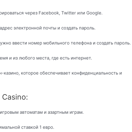
ироваться через Facebook, Twitter или Google.
адрес электронной почты и создать пароль.
ужно ввести номер мобильного телефона и создать пароль.
мя и из любого места, где есть интернет.
йн-казино, которое обеспечивает конфиденциальность и
 Casino:
0 игровым автоматам и азартным играм.
имальной ставкой 1 евро.