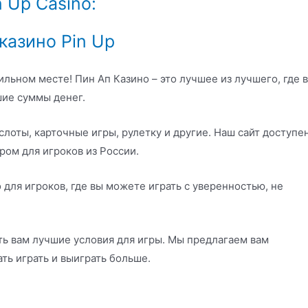
 Up Casino:
казино Pin Up
ильном месте! Пин Ап Казино – это лучшее из лучшего, где 
шие суммы денег.
лоты, карточные игры, рулетку и другие. Наш сайт доступе
ром для игроков из России.
 для игроков, где вы можете играть с уверенностью, не
ть вам лучшие условия для игры. Мы предлагаем вам
ть играть и выиграть больше.