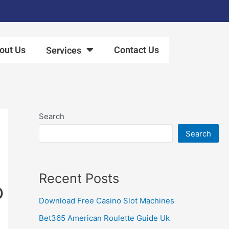
out Us
Contact Us
Services
Search
Search
Recent Posts
p
Download Free Casino Slot Machines
Bet365 American Roulette Guide Uk