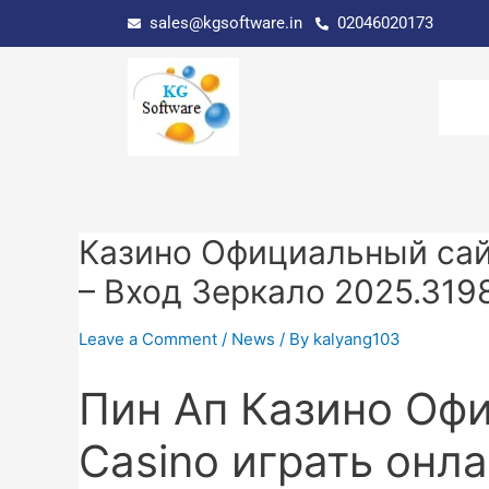
sales@kgsoftware.in
02046020173
Казино Официальный сайт
– Вход Зеркало 2025.319
Leave a Comment
/
News
/ By
kalyang103
Пин Ап Казино Офи
Casino играть онла