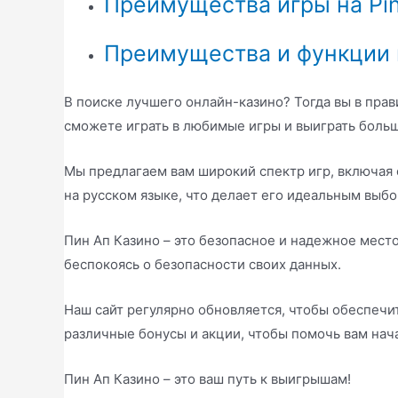
Преимущества игры на Pin
Преимущества и функции 
В поиске лучшего онлайн-казино? Тогда вы в прав
сможете играть в любимые игры и выиграть боль
Мы предлагаем вам широкий спектр игр, включая с
на русском языке, что делает его идеальным выбо
Пин Ап Казино – это безопасное и надежное место
беспокоясь о безопасности своих данных.
Наш сайт регулярно обновляется, чтобы обеспечи
различные бонусы и акции, чтобы помочь вам нача
Пин Ап Казино – это ваш путь к выигрышам!