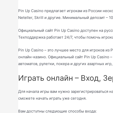
Pin Up Casino предлагает игрокам из России неско
Neteller, Skrill и другие. Минимальный депозит – 
Официальный сайт Pin Up Casino доступен на русс
Техподдержка работает 24/7, чтобы помочь игрок
Pin Up Casino – это лучшее место для игроков из
онлайн-казино. Официальный сайт Pin Up Casino –
автоматов, рулетки, покера и других азартных игр
Играть онлайн – Вход, Зе
Для начала игры вам нужно зарегистрироваться на
сможете начать играть уже сегодня.
Вам доступны следующие способы входа: