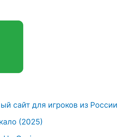
ный сайт для игроков из России
кало (2025)