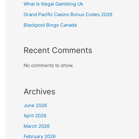
What Is Illegal Gambling Uk
Grand Pacific Casino Bonus Codes 2026
Blackpool Bingo Canada
Recent Comments
No comments to show.
Archives
June 2026
April 2026
March 2026
February 2026