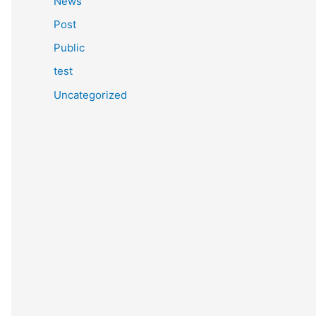
News
Post
Public
test
Uncategorized