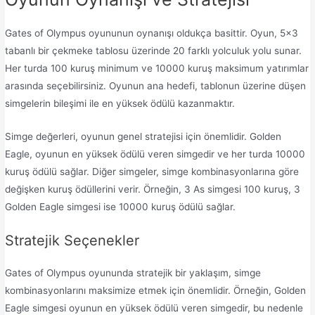
Gates of Olympus oyununun oynanışı oldukça basittir. Oyun, 5×3
tabanlı bir çekmeke tablosu üzerinde 20 farklı yolculuk yolu sunar.
Her turda 100 kuruş minimum ve 10000 kuruş maksimum yatırımlar
arasında seçebilirsiniz. Oyunun ana hedefi, tablonun üzerine düşen
simgelerin bileşimi ile en yüksek ödülü kazanmaktır.
Simge değerleri, oyunun genel stratejisi için önemlidir. Golden
Eagle, oyunun en yüksek ödülü veren simgedir ve her turda 10000
kuruş ödülü sağlar. Diğer simgeler, simge kombinasyonlarına göre
değişken kuruş ödüllerini verir. Örneğin, 3 As simgesi 100 kuruş, 3
Golden Eagle simgesi ise 10000 kuruş ödülü sağlar.
Stratejik Seçenekler
Gates of Olympus oyununda stratejik bir yaklaşım, simge
kombinasyonlarını maksimize etmek için önemlidir. Örneğin, Golden
Eagle simgesi oyunun en yüksek ödülü veren simgedir, bu nedenle