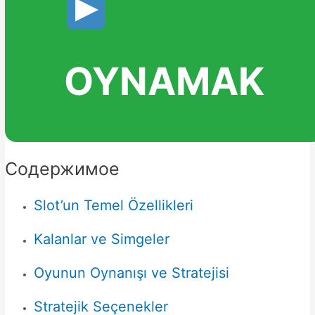
OYNAMAK
Содержимое
Slot’un Temel Özellikleri
Kalanlar ve Simgeler
Oyunun Oynanışı ve Stratejisi
Stratejik Seçenekler