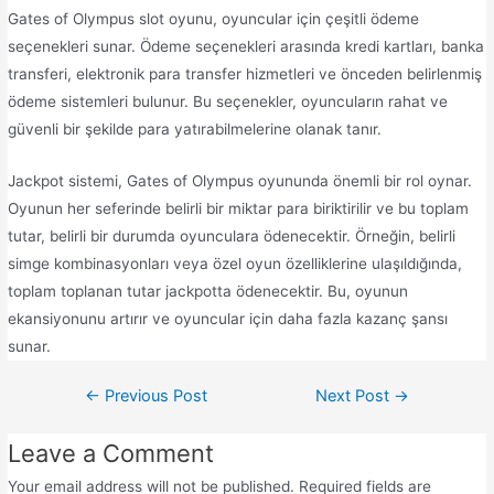
Gates of Olympus slot oyunu, oyuncular için çeşitli ödeme
seçenekleri sunar. Ödeme seçenekleri arasında kredi kartları, banka
transferi, elektronik para transfer hizmetleri ve önceden belirlenmiş
ödeme sistemleri bulunur. Bu seçenekler, oyuncuların rahat ve
güvenli bir şekilde para yatırabilmelerine olanak tanır.
Jackpot sistemi, Gates of Olympus oyununda önemli bir rol oynar.
Oyunun her seferinde belirli bir miktar para biriktirilir ve bu toplam
tutar, belirli bir durumda oyunculara ödenecektir. Örneğin, belirli
simge kombinasyonları veya özel oyun özelliklerine ulaşıldığında,
toplam toplanan tutar jackpotta ödenecektir. Bu, oyunun
ekansiyonunu artırır ve oyuncular için daha fazla kazanç şansı
sunar.
←
Previous Post
Next Post
→
Leave a Comment
Your email address will not be published.
Required fields are