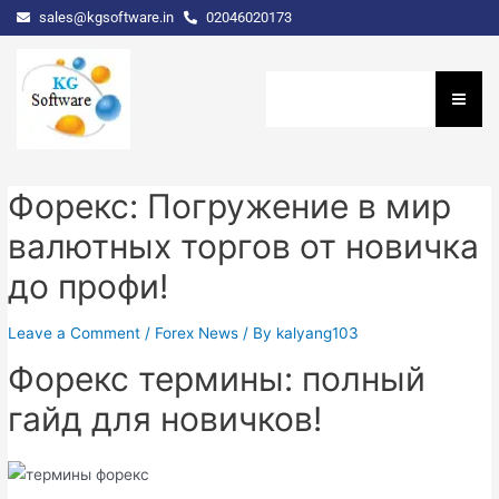
sales@kgsoftware.in
02046020173
Форекс: Погружение в мир
валютных торгов от новичка
до профи!
Leave a Comment
/
Forex News
/ By
kalyang103
Форекс термины: полный
гайд для новичков!