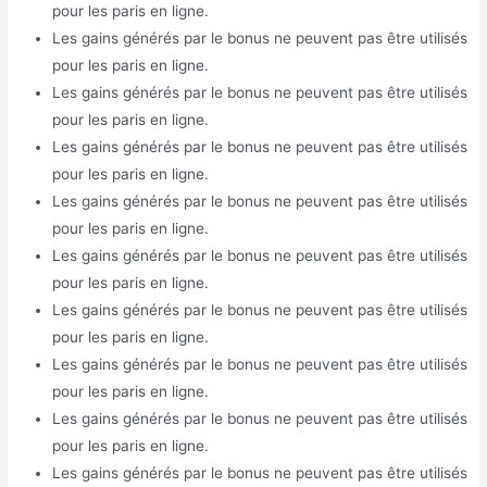
pour les paris en ligne.
Les gains générés par le bonus ne peuvent pas être utilisés
pour les paris en ligne.
Les gains générés par le bonus ne peuvent pas être utilisés
pour les paris en ligne.
Les gains générés par le bonus ne peuvent pas être utilisés
pour les paris en ligne.
Les gains générés par le bonus ne peuvent pas être utilisés
pour les paris en ligne.
Les gains générés par le bonus ne peuvent pas être utilisés
pour les paris en ligne.
Les gains générés par le bonus ne peuvent pas être utilisés
pour les paris en ligne.
Les gains générés par le bonus ne peuvent pas être utilisés
pour les paris en ligne.
Les gains générés par le bonus ne peuvent pas être utilisés
pour les paris en ligne.
Les gains générés par le bonus ne peuvent pas être utilisés