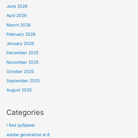
June 2026
April 2026
March 2026
February 2026
January 2026
December 2025
November 2025
October 2025
September 2025
August 2025
Categories
! Без рубрики
adobe generative ai 8