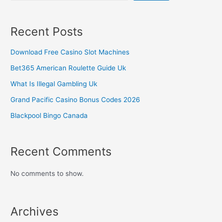
Recent Posts
Download Free Casino Slot Machines
Bet365 American Roulette Guide Uk
What Is Illegal Gambling Uk
Grand Pacific Casino Bonus Codes 2026
Blackpool Bingo Canada
Recent Comments
No comments to show.
Archives