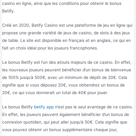
casino en ligne, ainsi que les conditions pour obtenir le bonus
Betify.
Créé en 2020, Betify Casino est une plateforme de jeu en ligne qui
propose une grande variété de jeux de casino, de slots à des jeux
de table. Le site est disponible en français et en anglais, ce qui en
fait un choix idéal pour les joueurs francophones.
Le bonus Betify est l’un des atouts majeurs de ce casino. En effet,
les nouveaux joueurs peuvent bénéficier d’un bonus de bienvenue
de 100% jusqu’à 500€, avec un minimum de dépôt de 20€. Cela
signifie que si vous déposez 20€, vous obtiendrez un bonus de
20€, ce qui vous donnerait un total de 40€ pour jouer.
Le bonus Betify
betify app
n’est pas le seul avantage de ce casino.
En effet, les joueurs peuvent également bénéficier d’un bonus de
connexion quotidien, qui peut aller jusqu’à 50€. Cela signifie que
vous pouvez obtenir un bonus supplémentaire chaque jour,