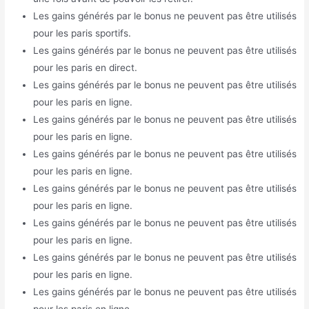
Les gains générés par le bonus ne peuvent pas être utilisés
pour les paris sportifs.
Les gains générés par le bonus ne peuvent pas être utilisés
pour les paris en direct.
Les gains générés par le bonus ne peuvent pas être utilisés
pour les paris en ligne.
Les gains générés par le bonus ne peuvent pas être utilisés
pour les paris en ligne.
Les gains générés par le bonus ne peuvent pas être utilisés
pour les paris en ligne.
Les gains générés par le bonus ne peuvent pas être utilisés
pour les paris en ligne.
Les gains générés par le bonus ne peuvent pas être utilisés
pour les paris en ligne.
Les gains générés par le bonus ne peuvent pas être utilisés
pour les paris en ligne.
Les gains générés par le bonus ne peuvent pas être utilisés