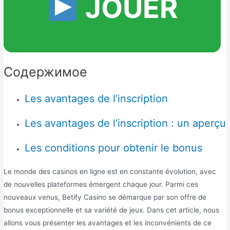
JOUER
Содержимое
Les avantages de l’inscription
Les avantages de l’inscription : un aperçu
Les conditions pour obtenir le bonus
Le monde des casinos en ligne est en constante évolution, avec
de nouvelles plateformes émergent chaque jour. Parmi ces
nouveaux venus, Betify Casino se démarque par son offre de
bonus exceptionnelle et sa variété de jeux. Dans cet article, nous
allons vous présenter les avantages et les inconvénients de ce