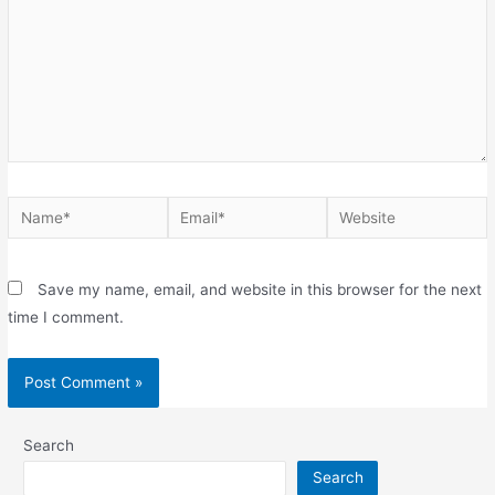
Save my name, email, and website in this browser for the next
time I comment.
Search
Search