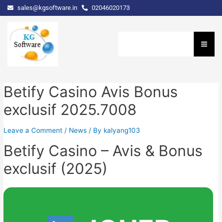
sales@kgsoftware.in
02046020173
Betify Casino Avis Bonus
exclusif 2025.7008
Leave a Comment
/
News
/ By
kalyang103
Betify Casino – Avis & Bonus
exclusif (2025)