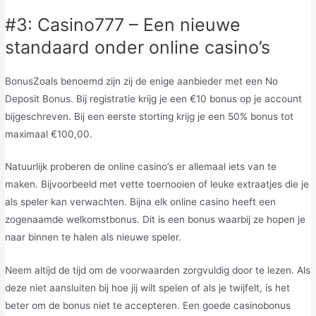
#3: Casino777 – Een nieuwe
standaard onder online casino’s
BonusZoals benoemd zijn zij de enige aanbieder met een No
Deposit Bonus. Bij registratie krijg je een €10 bonus op je account
bijgeschreven. Bij een eerste storting krijg je een 50% bonus tot
maximaal €100,00.
Natuurlijk proberen de online casino’s er allemaal iets van te
maken. Bijvoorbeeld met vette toernooien of leuke extraatjes die je
als speler kan verwachten. Bijna elk online casino heeft een
zogenaamde welkomstbonus. Dit is een bonus waarbij ze hopen je
naar binnen te halen als nieuwe speler.
Neem altijd de tijd om de voorwaarden zorgvuldig door te lezen. Als
deze niet aansluiten bij hoe jij wilt spelen of als je twijfelt, is het
beter om de bonus niet te accepteren. Een goede casinobonus