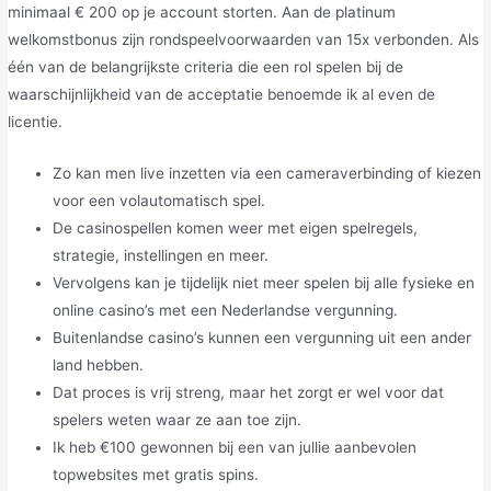
minimaal € 200 op je account storten. Aan de platinum
welkomstbonus zijn rondspeelvoorwaarden van 15x verbonden. Als
één van de belangrijkste criteria die een rol spelen bij de
waarschijnlijkheid van de acceptatie benoemde ik al even de
licentie.
Zo kan men live inzetten via een cameraverbinding of kiezen
voor een volautomatisch spel.
De casinospellen komen weer met eigen spelregels,
strategie, instellingen en meer.
Vervolgens kan je tijdelijk niet meer spelen bij alle fysieke en
online casino’s met een Nederlandse vergunning.
Buitenlandse casino’s kunnen een vergunning uit een ander
land hebben.
Dat proces is vrij streng, maar het zorgt er wel voor dat
spelers weten waar ze aan toe zijn.
Ik heb €100 gewonnen bij een van jullie aanbevolen
topwebsites met gratis spins.