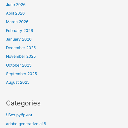
June 2026
April 2026
March 2026
February 2026
January 2026
December 2025
November 2025
October 2025
September 2025
August 2025
Categories
! Без рубрики
adobe generative ai 8