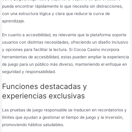
pueda encontrar rápidamente lo que necesita sin distracciones,
con una estructura lógica y clara que reduce la curva de
aprendizaje.
En cuanto a accesibilidad, es relevante que la plataforma soporte
usuarios con distintas necesidades, ofreciendo un diseño inclusivo
y opciones para facilitar la lectura. Si Cocoa Casino incorpora
herramientas de accesibilidad, estas pueden ampliar la experiencia
de juego para un público más diverso, manteniendo el enfoque en
seguridad y responsabilidad.
Funciones destacadas y
experiencias exclusivas
Las pruebas de juego responsable se traducen en recordatorios y
límites que ayudan a gestionar el tiempo de juego y la inversión,
promoviendo hábitos saludables.