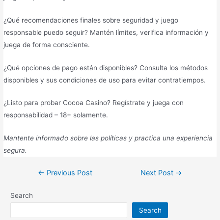
¿Qué recomendaciones finales sobre seguridad y juego
responsable puedo seguir? Mantén límites, verifica información y
juega de forma consciente.
¿Qué opciones de pago están disponibles? Consulta los métodos
disponibles y sus condiciones de uso para evitar contratiempos.
¿Listo para probar Cocoa Casino? Regístrate y juega con
responsabilidad – 18+ solamente.
Mantente informado sobre las políticas y practica una experiencia
segura.
←
Previous Post
Next Post
→
Search
Search