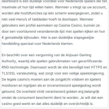
dashboard is een duidelijk voordeel voor Nederlands spelers die het
maximale uit hun tijd willen halen. Wanneer u inlogt op uw account,
worden alle hoofdfuncties op één scherm weergegeven, zodat u
niet veel menu’s of tabbladen hoeft te doorlopen. Wanneer
gebruikers een profiel aanmaken op Casinia Casino, kunnen ze
door een voortdurend veranderende lijst met spellen kijken en hun
€ gemakkelijk bijhouden. Hier is een duidelijke stapsgewijze
handleiding speciaal voor Nederlands klanten.
En beschikt over een vergunning van de Anjouan Gaming
Authority, waarbij alle spellen gebruikmaken van gecertificeerde
RNG-technologie. Daarnaast wordt de site beveiligd met HTTPS en
TLS/SSL versleuteling, wat zorgt voor een veilige speelomgeving.
De legale casino’s moeten aan de zorgplicht voldoen en spelers
monitoren en ingrijpen als er onverantwoord speelgedrag wordt
getoond. De overheid vindt verantwoord gokken erg belangrijk
omdat de consument beschermt dient te worden. Je wilt dat een
casino goed werkt en dat alles duidelijk en overzichtelijk is.