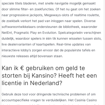
speciale titels bladeren, met snelle navigatie mogelijk gemaakt
door slimme filter- en zoekfuncties. Of het nu gaat om het zoeken
naar progressieve jackpots, Megaways-slots of realtime roulette,
de zoekbalk verkort het pad van inloggen naar spelen. Diverse
softwareontwikkelaars ondersteunen de bibliotheek, waaronder
NetEnt, Pragmatic Play en Evolution. Spelcategorieën verschijnen
duidelijk, waardoor spelers in één tik kunnen wisselen tussen slots,
live dealervarianten of kaartspellen. Real-time updates van
interactieve lobby’s zorgen ervoor dat de populairste tafels en
nieuwste releases altijd bovenaan staan.
Kan ik € gebruiken om geld te
storten bij Kansino? Heeft het een
licentie in Nederland?
Gebruik deze tool voor dringende technische problemen of om
accountspecifieke vragen te verduidelijken. Het Casinia Casino