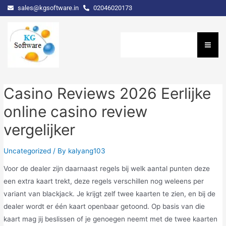
sales@kgsoftware.in
02046020173
Casino Reviews 2026 Eerlijke
online casino review
vergelijker
Uncategorized
/ By
kalyang103
Voor de dealer zijn daarnaast regels bij welk aantal punten deze
een extra kaart trekt, deze regels verschillen nog weleens per
variant van blackjack. Je krijgt zelf twee kaarten te zien, en bij de
dealer wordt er één kaart openbaar getoond. Op basis van die
kaart mag jij beslissen of je genoegen neemt met de twee kaarten