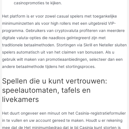
casinopromoties te kijken.
Het platform is er voor zowel casual spelers met toegankelijke
minimuminzetten als voor high rollers met een uitgebreid VIP-
programma. Gebruikers van cryptovaluta profiteren van meerdere
digitale valuta-opties die naadloos geïntegreerd zijn met
traditionele betaalmethoden. Stortingen via Skrill en Neteller sluiten
spelers automatisch uit van het claimen van bonussen. Als u
gebruik wilt maken van promotieaanbiedingen, selecteer dan een
andere betaalmethode tijdens het stortingsproces.
Spellen die u kunt vertrouwen:
speelautomaten, tafels en
livekamers
Het duurt ongeveer een minuut om het Casinia-registratieformulier
in te vullen en uw account gereed te maken. Houdt u er rekening
mee dat de Het minimumbedrag dat je bij Casinia kunt storten is