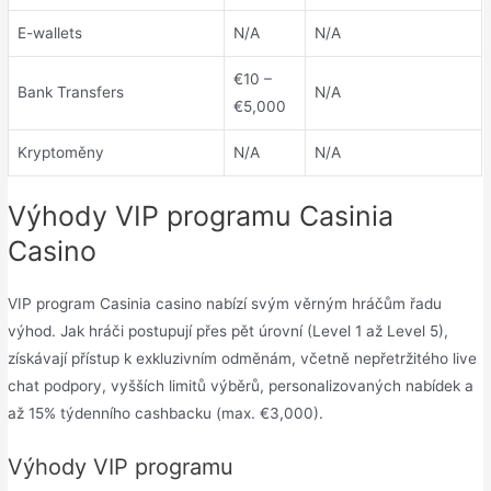
E-wallets
N/A
N/A
€10 –
Bank Transfers
N/A
€5,000
Kryptoměny
N/A
N/A
Výhody VIP programu Casinia
Casino
VIP program Casinia casino nabízí svým věrným hráčům řadu
výhod. Jak hráči postupují přes pět úrovní (Level 1 až Level 5),
získávají přístup k exkluzivním odměnám, včetně nepřetržitého live
chat podpory, vyšších limitů výběrů, personalizovaných nabídek a
až 15% týdenního cashbacku (max. €3,000).
Výhody VIP programu