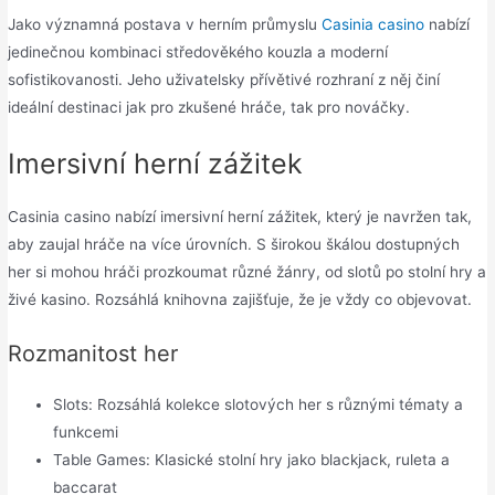
Jako významná postava v herním průmyslu
Casinia casino
nabízí
jedinečnou kombinaci středověkého kouzla a moderní
sofistikovanosti. Jeho uživatelsky přívětivé rozhraní z něj činí
ideální destinaci jak pro zkušené hráče, tak pro nováčky.
Imersivní herní zážitek
Casinia casino nabízí imersivní herní zážitek, který je navržen tak,
aby zaujal hráče na více úrovních. S širokou škálou dostupných
her si mohou hráči prozkoumat různé žánry, od slotů po stolní hry a
živé kasino. Rozsáhlá knihovna zajišťuje, že je vždy co objevovat.
Rozmanitost her
Slots: Rozsáhlá kolekce slotových her s různými tématy a
funkcemi
Table Games: Klasické stolní hry jako blackjack, ruleta a
baccarat