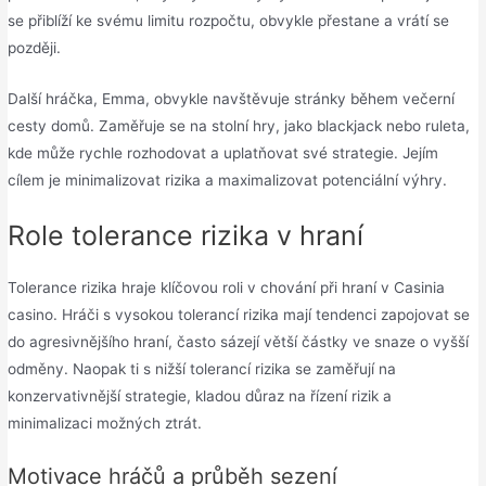
se přiblíží ke svému limitu rozpočtu, obvykle přestane a vrátí se
později.
Další hráčka, Emma, obvykle navštěvuje stránky během večerní
cesty domů. Zaměřuje se na stolní hry, jako blackjack nebo ruleta,
kde může rychle rozhodovat a uplatňovat své strategie. Jejím
cílem je minimalizovat rizika a maximalizovat potenciální výhry.
Role tolerance rizika v hraní
Tolerance rizika hraje klíčovou roli v chování při hraní v Casinia
casino. Hráči s vysokou tolerancí rizika mají tendenci zapojovat se
do agresivnějšího hraní, často sázejí větší částky ve snaze o vyšší
odměny. Naopak ti s nižší tolerancí rizika se zaměřují na
konzervativnější strategie, kladou důraz na řízení rizik a
minimalizaci možných ztrát.
Motivace hráčů a průběh sezení