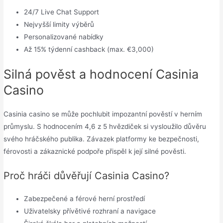
24/7 Live Chat Support
Nejvyšší limity výběrů
Personalizované nabídky
Až 15% týdenní cashback (max. €3,000)
Silná pověst a hodnocení Casinia
Casino
Casinia casino se může pochlubit impozantní pověstí v herním
průmyslu. S hodnocením 4,6 z 5 hvězdiček si vysloužilo důvěru
svého hráčského publika. Závazek platformy ke bezpečnosti,
férovosti a zákaznické podpoře přispěl k její silné pověsti.
Proč hráči důvěřují Casinia Casino?
Zabezpečené a férové herní prostředí
Uživatelsky přívětivé rozhraní a navigace