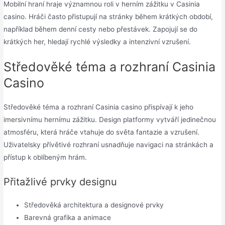
Mobilní hraní hraje významnou roli v herním zážitku v Casinia
casino. Hráči často přistupují na stránky během krátkých období,
například během denní cesty nebo přestávek. Zapojují se do
krátkých her, hledají rychlé výsledky a intenzivní vzrušení.
Středověké téma a rozhraní Casinia
Casino
Středověké téma a rozhraní Casinia casino přispívají k jeho
imersivnímu hernímu zážitku. Design platformy vytváří jedinečnou
atmosféru, která hráče vtahuje do světa fantazie a vzrušení.
Uživatelsky přívětivé rozhraní usnadňuje navigaci na stránkách a
přístup k oblíbeným hrám.
Přitažlivé prvky designu
Středověká architektura a designové prvky
Barevná grafika a animace