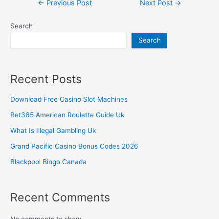
←
Previous Post
Next Post
→
Search
Search
Recent Posts
Download Free Casino Slot Machines
Bet365 American Roulette Guide Uk
What Is Illegal Gambling Uk
Grand Pacific Casino Bonus Codes 2026
Blackpool Bingo Canada
Recent Comments