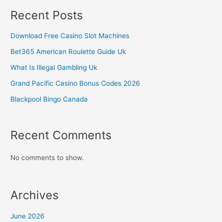
Recent Posts
Download Free Casino Slot Machines
Bet365 American Roulette Guide Uk
What Is Illegal Gambling Uk
Grand Pacific Casino Bonus Codes 2026
Blackpool Bingo Canada
Recent Comments
No comments to show.
Archives
June 2026