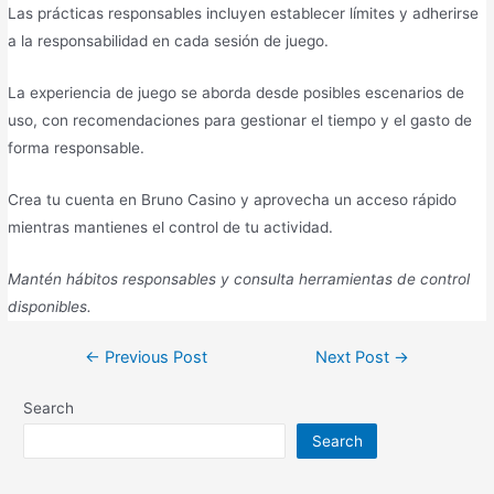
Las prácticas responsables incluyen establecer límites y adherirse
a la responsabilidad en cada sesión de juego.
La experiencia de juego se aborda desde posibles escenarios de
uso, con recomendaciones para gestionar el tiempo y el gasto de
forma responsable.
Crea tu cuenta en Bruno Casino y aprovecha un acceso rápido
mientras mantienes el control de tu actividad.
Mantén hábitos responsables y consulta herramientas de control
disponibles.
←
Previous Post
Next Post
→
Search
Search