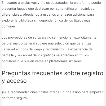
En cuanto a exclusivas y títulos destacados, la plataforma puede
presentar juegos que destacan por su temática o mecánicas
diferenciales, ofreciendo a usuarios una razón adicional para
explorar la biblioteca sin depender única de los títulos más
comunes.
Los proveedores de software no se mencionan explícitamente,
pero el marco general sugiere una selección que garantiza
variedad en tipos de juego y rendimiento. La experiencia de
pantalla y la calidad de los gráficos se aprecian en títulos
populares que suelen verse en plataformas similares.
Preguntas frecuentes sobre registro
y acceso
¿Qué recomendaciones finales ofrece Bruno Casino para empezar
de forma segura?