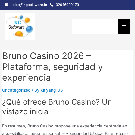
sales@kgsoftware.in
02046020173
Bruno Casino 2026 –
Plataforma, seguridad y
experiencia
Uncategorized
/ By
kalyang103
¿Qué ofrece Bruno Casino? Un
vistazo inicial
En resumen, Bruno Casino propone una experiencia centrada en
accesibilidad, juego responsable y seguridad básica. Este repaso