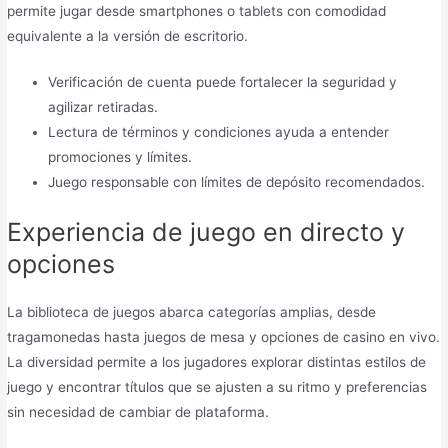
permite jugar desde smartphones o tablets con comodidad
equivalente a la versión de escritorio.
Verificación de cuenta puede fortalecer la seguridad y
agilizar retiradas.
Lectura de términos y condiciones ayuda a entender
promociones y límites.
Juego responsable con límites de depósito recomendados.
Experiencia de juego en directo y
opciones
La biblioteca de juegos abarca categorías amplias, desde
tragamonedas hasta juegos de mesa y opciones de casino en vivo.
La diversidad permite a los jugadores explorar distintas estilos de
juego y encontrar títulos que se ajusten a su ritmo y preferencias
sin necesidad de cambiar de plataforma.